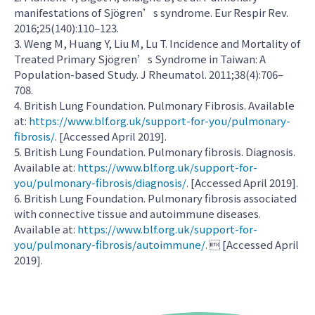
manifestations of Sjögren’s syndrome. Eur Respir Rev.
2016;25(140):110–123.
3. Weng M, Huang Y, Liu M, Lu T. Incidence and Mortality of
Treated Primary Sjögren’s Syndrome in Taiwan: A
Population-based Study. J Rheumatol. 2011;38(4):706–
708.
4. British Lung Foundation. Pulmonary Fibrosis. Available
at:
https://www.blf.org.uk/support-for-you/pulmonary-
fibrosis/
. [Accessed April 2019].
5. British Lung Foundation. Pulmonary fibrosis. Diagnosis.
Available at:
https://www.blf.org.uk/support-for-
you/pulmonary-fibrosis/diagnosis/
. [Accessed April 2019].
6. British Lung Foundation. Pulmonary fibrosis associated
with connective tissue and autoimmune diseases.
Available at:
https://www.blf.org.uk/support-for-
you/pulmonary-fibrosis/autoimmune/
.  [Accessed April
2019].