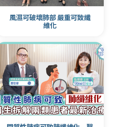
風濕可破壞肺部 嚴重可致纖
維化
間質性肺病可致肺纖維化 醫