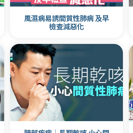
風濕病易誘間質性肺病 及早
檢查減惡化
肺部疾病｜長期乾咳 小心間