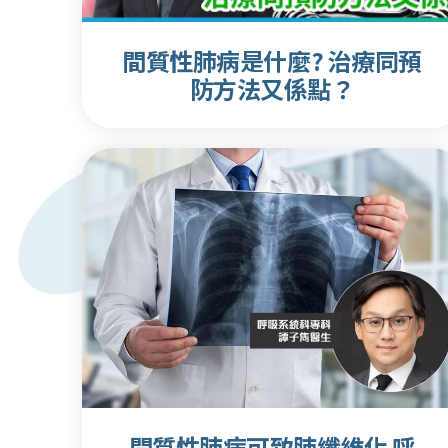
間質性肺病是什麼? 治療同預
防方法又係點？
間質性肺病可致肺纖維化 呼