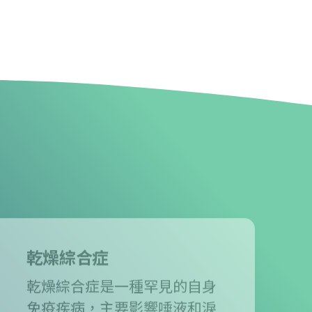
乾燥綜合症
乾燥綜合症是一種罕見的自身
免疫疾病，主要影響唾液和淚