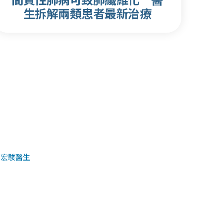
生拆解兩類患者最新治療
郭宏駿醫生