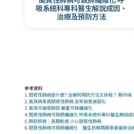
吸系統科專科醫生解說成因、
治療及預防方法
參考資料
1.
間質性肺病是什麼? 治療同預防方法又係點？ 鄭丹瑞
2.
風濕病易誘間質性肺病 及早檢查減惡化
3.
風濕可破壞肺部 嚴重可致纖維化
4.
間質性肺病可致肺纖維化 呼吸系統科專科醫生解說成
5.
肺部疾病｜長期乾咳 小心間質性肺病
6.
間質性肺病可致肺纖維化 醫生拆解兩類患者最新治