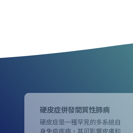
硬皮症併發間質性肺病
硬皮症是一種罕見的多系統自
身免疫疾病，其可影響皮膚和