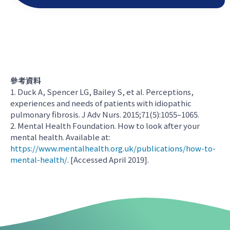
參考資料
1. Duck A, Spencer LG, Bailey S, et al. Perceptions,
experiences and needs of patients with idiopathic
pulmonary fibrosis. J Adv Nurs. 2015;71(5):1055–1065.
2. Mental Health Foundation. How to look after your
mental health. Available at:
https://www.mentalhealth.org.uk/publications/how-to-
mental-health/
. [Accessed April 2019].