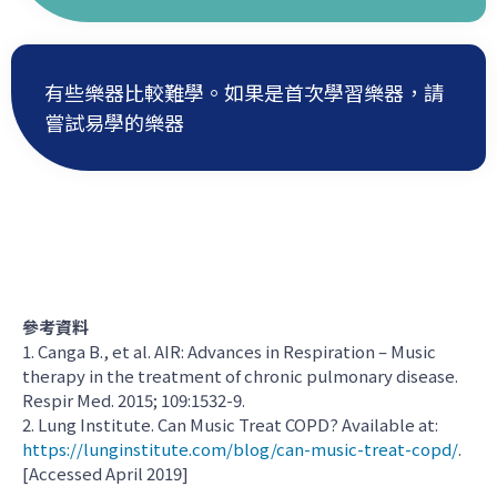
有些樂器比較難學。如果是首次學習樂器，請
嘗試易學的樂器
參考資料
1. Canga B., et al. AIR: Advances in Respiration – Music
therapy in the treatment of chronic pulmonary disease.
Respir Med. 2015; 109:1532-9.
2. Lung Institute. Can Music Treat COPD? Available at:
https://lunginstitute.com/blog/can-music-treat-copd/
.
[Accessed April 2019]